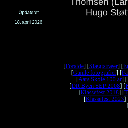
Thomsen (Lar
Hugo Støtt
Opdateret
18. april 2026
[
Forside
] [
Slægtstræer
] [
E
[
Gamle fotografier
] [
Fæ
[
Aars Skole 100 år
] [
[
DR Byen SEP 2008
] [
[
Klassefest 2018
] [
T
[
Klassefest 2023
] 