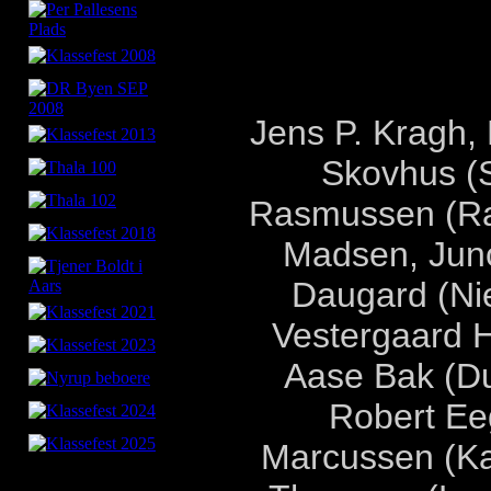
Jens P. Kragh,
Skovhus (S
Rasmussen (Ras
Madsen, Juno
Daugard (Nie
Vestergaard 
Aase Bak (Du
Robert Eeg
Marcussen (Kas